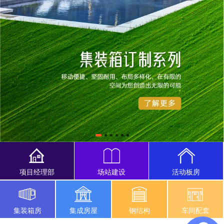
项目经理部
场站建设
活动板房
集装箱房
集成房屋
钢结构
车间配套