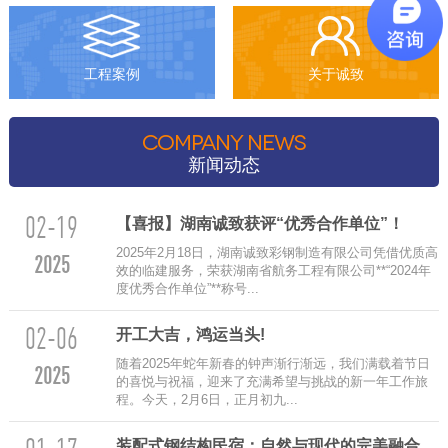
工程案例
关于诚致
COMPANY NEWS
新闻动态
02-19
【喜报】湖南诚致获评“优秀合作单位”！
2025年2月18日，湖南诚致彩钢制造有限公司凭借优质高
2025
效的临建服务，荣获湖南省航务工程有限公司**“2024年
度优秀合作单位”**称号...
02-06
‌开工大吉，鸿运当头!
随着2025年蛇年新春的钟声渐行渐远，我们满载着节日
2025
的喜悦与祝福，迎来了充满希望与挑战的新一年工作旅
程。今天，2月6日，正月初九...
装配式钢结构民宿：自然与现代的完美融合