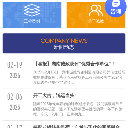
工程案例
关于诚致
COMPANY NEWS
新闻动态
02-19
【喜报】湖南诚致获评“优秀合作单位”！
2025年2月18日，湖南诚致彩钢制造有限公司凭借优质高
2025
效的临建服务，荣获湖南省航务工程有限公司**“2024年
度优秀合作单位”**称号...
02-06
‌开工大吉，鸿运当头!
随着2025年蛇年新春的钟声渐行渐远，我们满载着节日
2025
的喜悦与祝福，迎来了充满希望与挑战的新一年工作旅
程。今天，2月6日，正月初九...
装配式钢结构民宿：自然与现代的完美融合