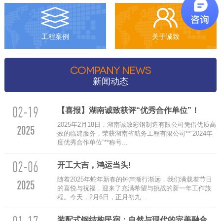
工程案例
关于诚致
COMPANY NEWS
新闻动态
02-19
【喜报】湖南诚致获评“优秀合作单位”！
2025年2月18日，湖南诚致彩钢制造有限公司凭借优质高
2025
效的临建服务，荣获湖南省航务工程有限公司**“2024年
度优秀合作单位”**称号...
02-06
‌开工大吉，鸿运当头!
随着2025年蛇年新春的钟声渐行渐远，我们满载着节日
2025
的喜悦与祝福，迎来了充满希望与挑战的新一年工作旅
程。今天，2月6日，正月初九...
装配式钢结构民宿：自然与现代的完美融合