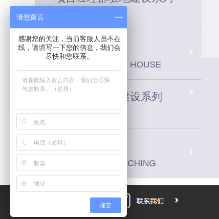
请您留言
感谢您的关注，当前客服人员不在
活动板房系列
线，请填写一下您的信息，我们会
尽快和您联系。
PREFABRICATED HOUSE
建筑工地场站建设系列
车间配套系统
WORKSHOP MATCHING
提交