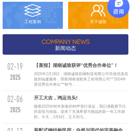
工程案例
关于诚致
COMPANY NEWS
新闻动态
02-19
【喜报】湖南诚致获评“优秀合作单位”！
2025年2月18日，湖南诚致彩钢制造有限公司凭借优质高
2025
效的临建服务，荣获湖南省航务工程有限公司**“2024年
度优秀合作单位”**称号...
02-06
‌开工大吉，鸿运当头!
随着2025年蛇年新春的钟声渐行渐远，我们满载着节日
2025
的喜悦与祝福，迎来了充满希望与挑战的新一年工作旅
程。今天，2月6日，正月初九...
装配式钢结构民宿：自然与现代的完美融合