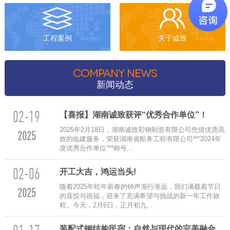
工程案例
关于诚致
COMPANY NEWS
新闻动态
02-19
【喜报】湖南诚致获评“优秀合作单位”！
2025年2月18日，湖南诚致彩钢制造有限公司凭借优质高
2025
效的临建服务，荣获湖南省航务工程有限公司**“2024年
度优秀合作单位”**称号...
02-06
‌开工大吉，鸿运当头!
随着2025年蛇年新春的钟声渐行渐远，我们满载着节日
2025
的喜悦与祝福，迎来了充满希望与挑战的新一年工作旅
程。今天，2月6日，正月初九...
装配式钢结构民宿：自然与现代的完美融合