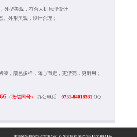
，外型美观，符合人机原理设计
等优点。外形美观，设计合理；
和烤漆，颜色多样，随心而定，更漂亮，更耐用；
766
（微信同号）
办公电话：
0731-84018381
QQ
湖南诚致彩钢制造有限公司 © 版权所有
湘ICP备16019841号