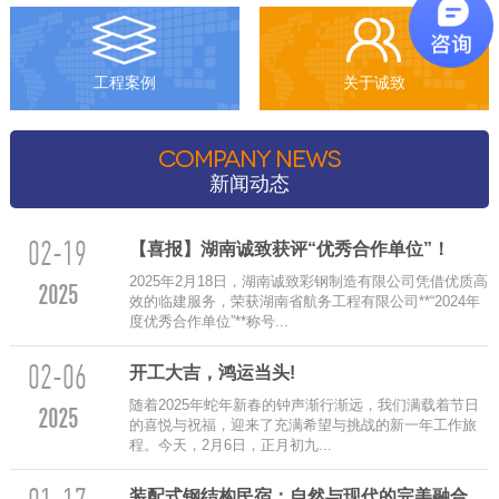
工程案例
关于诚致
COMPANY NEWS
新闻动态
02-19
【喜报】湖南诚致获评“优秀合作单位”！
2025年2月18日，湖南诚致彩钢制造有限公司凭借优质高
2025
效的临建服务，荣获湖南省航务工程有限公司**“2024年
度优秀合作单位”**称号...
02-06
‌开工大吉，鸿运当头!
随着2025年蛇年新春的钟声渐行渐远，我们满载着节日
2025
的喜悦与祝福，迎来了充满希望与挑战的新一年工作旅
程。今天，2月6日，正月初九...
装配式钢结构民宿：自然与现代的完美融合