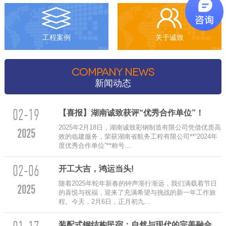
工程案例
关于诚致
COMPANY NEWS
新闻动态
02-19
【喜报】湖南诚致获评“优秀合作单位”！
2025年2月18日，湖南诚致彩钢制造有限公司凭借优质高
2025
效的临建服务，荣获湖南省航务工程有限公司**“2024年
度优秀合作单位”**称号...
02-06
‌开工大吉，鸿运当头!
随着2025年蛇年新春的钟声渐行渐远，我们满载着节日
2025
的喜悦与祝福，迎来了充满希望与挑战的新一年工作旅
程。今天，2月6日，正月初九...
装配式钢结构民宿：自然与现代的完美融合