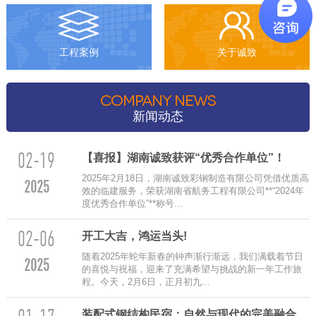
工程案例
关于诚致
COMPANY NEWS
新闻动态
02-19
【喜报】湖南诚致获评“优秀合作单位”！
2025年2月18日，湖南诚致彩钢制造有限公司凭借优质高
2025
效的临建服务，荣获湖南省航务工程有限公司**“2024年
度优秀合作单位”**称号...
02-06
‌开工大吉，鸿运当头!
随着2025年蛇年新春的钟声渐行渐远，我们满载着节日
2025
的喜悦与祝福，迎来了充满希望与挑战的新一年工作旅
程。今天，2月6日，正月初九...
装配式钢结构民宿：自然与现代的完美融合