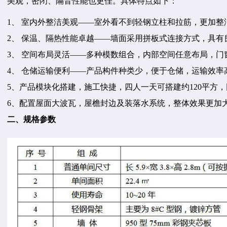
美观，密闭、隔音性能也更佳。具体特点如下：
1、 室内外整洁美观——室外看不到轻钢立柱和拉筋，更加整
2、 保温、隔热性能卓越——墙面采用拼板式连接方式，具
3、 空间布局灵活——多种模数组合，内部空间任意布局，门
4、 仓储运输便利——产品构件种类少，便于仓储，运输效率高
5、产品模块化搭建，施工快捷，四人一天可搭建约120平方
6、配置屋面大波瓦，屋檐封边及装落水系统，整体效果更加
二、规格参数