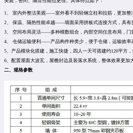
美观，密闭、隔音性能也更佳。具体特点如下：
1、 室内外整洁美观——室外看不到轻钢立柱和拉筋，更加整
2、 保温、隔热性能卓越——墙面采用拼板式连接方式，具
3、 空间布局灵活——多种模数组合，内部空间任意布局，门
4、 仓储运输便利——产品构件种类少，便于仓储，运输效率高
5、产品模块化搭建，施工快捷，四人一天可搭建约120平方
6、配置屋面大波瓦，屋檐封边及装落水系统，整体效果更加
二、规格参数