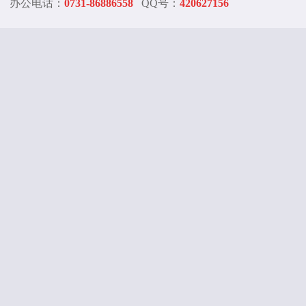
办公电话：
0731-86886558
QQ号：
420627156