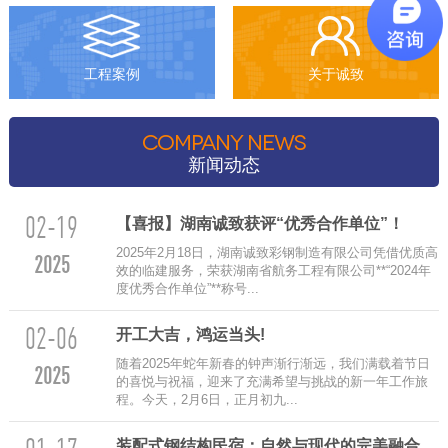
工程案例
关于诚致
COMPANY NEWS
新闻动态
02-19
【喜报】湖南诚致获评“优秀合作单位”！
2025年2月18日，湖南诚致彩钢制造有限公司凭借优质高
2025
效的临建服务，荣获湖南省航务工程有限公司**“2024年
度优秀合作单位”**称号...
02-06
‌开工大吉，鸿运当头!
随着2025年蛇年新春的钟声渐行渐远，我们满载着节日
2025
的喜悦与祝福，迎来了充满希望与挑战的新一年工作旅
程。今天，2月6日，正月初九...
装配式钢结构民宿：自然与现代的完美融合