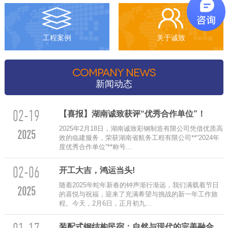
工程案例
关于诚致
COMPANY NEWS
新闻动态
02-19
【喜报】湖南诚致获评“优秀合作单位”！
2025年2月18日，湖南诚致彩钢制造有限公司凭借优质高
2025
效的临建服务，荣获湖南省航务工程有限公司**“2024年
度优秀合作单位”**称号...
02-06
‌开工大吉，鸿运当头!
随着2025年蛇年新春的钟声渐行渐远，我们满载着节日
2025
的喜悦与祝福，迎来了充满希望与挑战的新一年工作旅
程。今天，2月6日，正月初九...
装配式钢结构民宿：自然与现代的完美融合