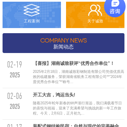
工程案例
关于诚致
COMPANY NEWS
新闻动态
02-19
【喜报】湖南诚致获评“优秀合作单位”！
2025年2月18日，湖南诚致彩钢制造有限公司凭借优质高
2025
效的临建服务，荣获湖南省航务工程有限公司**“2024年
度优秀合作单位”**称号...
02-06
‌开工大吉，鸿运当头!
随着2025年蛇年新春的钟声渐行渐远，我们满载着节日
2025
的喜悦与祝福，迎来了充满希望与挑战的新一年工作旅
程。今天，2月6日，正月初九...
装配式钢结构民宿：自然与现代的完美融合