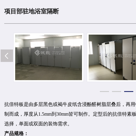
项目部驻地浴室隔断
抗倍特板是由多层黑色或褐牛皮纸含浸酚醛树脂层叠后，再用
制而成，厚度从
1.5mm
到
30mm
皆可制作。定型后的抗倍特素
选择，单面或双面的装饰需求。
产品规格：