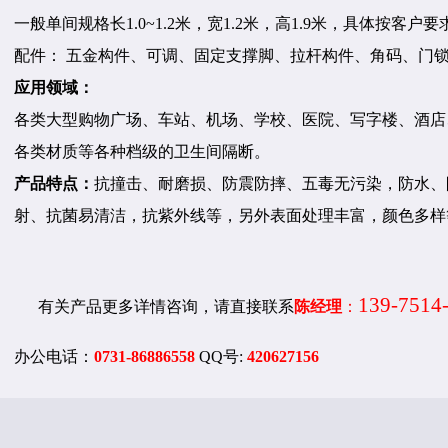
一般单间规格长
1.0~1.2
米，宽
1.2
米，高
1.9
米，具体按客户要
配件： 五金构件、可调、固定支撑脚、拉杆构件、角码、门
应用领域：
各类大型购物广场、车站、机场、学校、医院、
写字楼、酒店
各类材质等各种档级的卫生间隔断。
产品特点：
抗撞击、耐磨损、防震防摔、五毒无污染，防水、
射、抗菌易清洁，抗紫外线等，另外表面处理丰富，颜色多样
139-7514
有关产品更多详情咨询，请直接联系
陈经理
：
办公电话：
0731-86886558
QQ
号
:
420627156