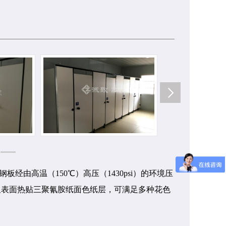
钢板经由高温（
150
℃）高压（
1430psi
）的环境压
板表面热贴三聚氰胺纸面色纸层，可满足多种花色